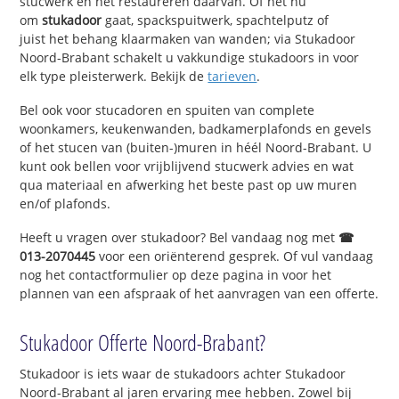
stucwerk en het restaureren daarvan. Of het nu
om
stukadoor
gaat, spackspuitwerk, spachtelputz of
juist het behang klaarmaken van wanden; via Stukadoor
Noord-Brabant schakelt u vakkundige stukadoors in voor
elk type pleisterwerk. Bekijk de
tarieven
.
Bel ook voor stucadoren en spuiten van complete
woonkamers, keukenwanden, badkamerplafonds en gevels
of het stucen van (buiten-)muren in héél Noord-Brabant. U
kunt ook bellen voor vrijblijvend stucwerk advies en wat
qua materiaal en afwerking het beste past op uw muren
en/of plafonds.
Heeft u vragen over stukadoor? Bel vandaag nog met
☎
013-2070445
voor een oriënterend gesprek. Of vul vandaag
nog het contactformulier op deze pagina in voor het
plannen van een afspraak of het aanvragen van een offerte.
Stukadoor Offerte Noord-Brabant?
Stukadoor is iets waar de stukadoors achter Stukadoor
Noord-Brabant al jaren ervaring mee hebben. Zowel bij