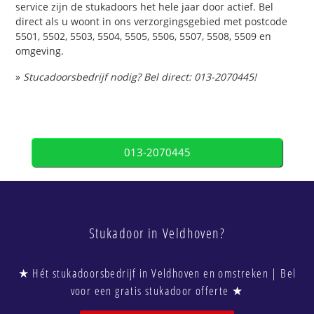
service zijn de stukadoors het hele jaar door actief. Bel
direct als u woont in ons verzorgingsgebied met postcode
5501, 5502, 5503, 5504, 5505, 5506, 5507, 5508, 5509 en
omgeving.
»
Stucadoorsbedrijf nodig? Bel direct: 013-2070445!
013-2070445
Stukadoor in Veldhoven?
★ Hét stukadoorsbedrijf in Veldhoven en omstreken | Bel
voor een gratis stukadoor offerte ★