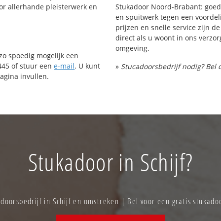
or allerhande pleisterwerk en
Stukadoor Noord-Brabant: goed 
en spuitwerk tegen een voordeli
prijzen en snelle service zijn de
direct als u woont in ons verz
omgeving.
 zo spoedig mogelijk een
445 of stuur een
e-mail
. U kunt
»
Stucadoorsbedrijf nodig? Bel 
agina invullen.
Stukadoor in Schijf?
oorsbedrijf in Schijf en omstreken | Bel voor een gratis stukad