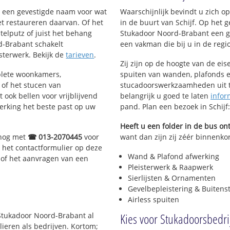
nt een gevestigde naam voor wat
Waarschijnlijk bevindt u zich 
het restaureren daarvan. Of het
in de buurt van Schijf. Op het 
telputz of juist het behang
Stukadoor Noord-Brabant een g
d-Brabant schakelt
een vakman die bij u in de regio 
isterwerk. Bekijk de
tarieven
.
Zij zijn op de hoogte van de ei
plete woonkamers,
spuiten van wanden, plafonds e
of het stucen van
stucadoorswerkzaamheden uit te
 ook bellen voor vrijblijvend
belangrijk u goed te laten
infor
erking het beste past op uw
pand. Plan een bezoek in Schijf
Heeft u een folder in de bus o
 nog met
☎ 013-2070445
voor
want dan zijn zij zéér binnenkort
 het contactformulier op deze
Wand & Plafond afwerking
 of het aanvragen van een
Pleisterwerk & Raapwerk
Sierlijsten & Ornamenten
Gevelbepleistering & Buitens
Airless spuiten
Kies voor Stukadoorsbedrij
 Stukadoor Noord-Brabant al
lieren als bedrijven. Kortom;