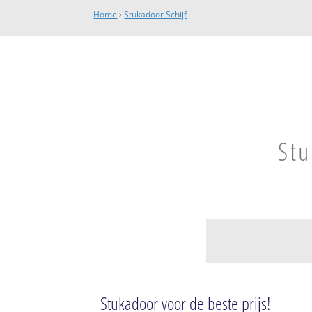
Home
›
Stukadoor Schijf
Stu
Schijf
Schijf
Stukadoor voor de beste prijs!