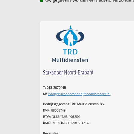
Uw gegevens worden versleuteld verzonden
Stukadoor Noord-Brabant
T: 013-2070445
M:
info@stukadoorsbedrijfnoordbrabant.nl
Bedrijfsgegevens TRD Multidiensten B.V.
KVK: 88068749
BTW: NL8644.93.496.B01
IBAN: NL50 INGB 0798 5512 32
Recensies