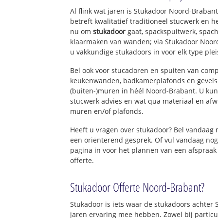
Al flink wat jaren is Stukadoor Noord-Braba
betreft kwalitatief traditioneel stucwerk en 
nu om
stukadoor
gaat, spackspuitwerk, spach
klaarmaken van wanden; via Stukadoor Noor
u vakkundige stukadoors in voor elk type ple
Bel ook voor stucadoren en spuiten van com
keukenwanden, badkamerplafonds en gevels 
(buiten-)muren in héél Noord-Brabant. U kunt
stucwerk advies en wat qua materiaal en afw
muren en/of plafonds.
Heeft u vragen over stukadoor? Bel vandaag
een oriënterend gesprek. Of vul vandaag nog
pagina in voor het plannen van een afspraak
offerte.
Stukadoor Offerte Noord-Brabant?
Stukadoor is iets waar de stukadoors achter
jaren ervaring mee hebben. Zowel bij particu