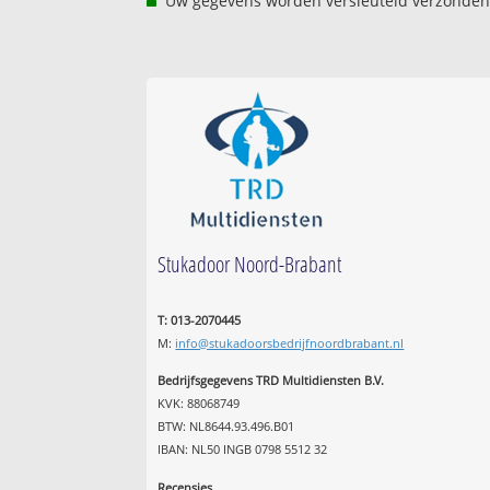
Uw gegevens worden versleuteld verzonden
Stukadoor Noord-Brabant
T: 013-2070445
M:
info@stukadoorsbedrijfnoordbrabant.nl
Bedrijfsgegevens TRD Multidiensten B.V.
KVK: 88068749
BTW: NL8644.93.496.B01
IBAN: NL50 INGB 0798 5512 32
Recensies