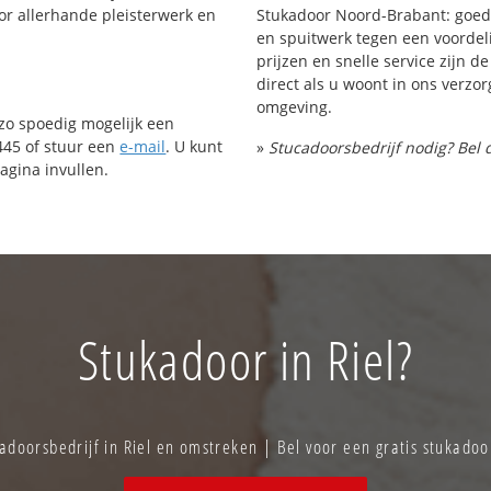
or allerhande pleisterwerk en
Stukadoor Noord-Brabant: goed 
en spuitwerk tegen een voordeli
prijzen en snelle service zijn de
direct als u woont in ons verz
omgeving.
 zo spoedig mogelijk een
445 of stuur een
e-mail
. U kunt
»
Stucadoorsbedrijf nodig? Bel 
agina invullen.
Stukadoor in Riel?
doorsbedrijf in Riel en omstreken | Bel voor een gratis stukado