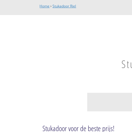
Home
›
Stukadoor Riel
St
Bedrijventerrein R
Bedrijventerrein 
Stukadoor voor de beste prijs!