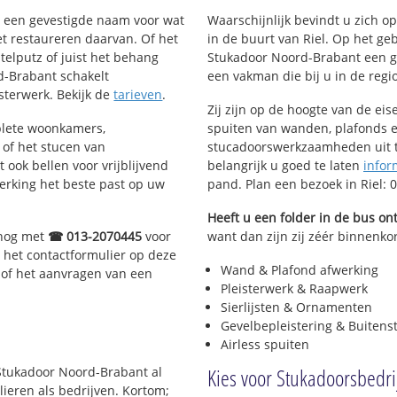
Verspriede huizen Riel
nt een gevestigde naam voor wat
Waarschijnlijk bevindt u zich 
het restaureren daarvan. Of het
in de buurt van Riel. Op het ge
telputz of juist het behang
Stukadoor Noord-Brabant een g
d-Brabant schakelt
een vakman die bij u in de regio 
isterwerk. Bekijk de
tarieven
.
Zij zijn op de hoogte van de ei
plete woonkamers,
spuiten van wanden, plafonds e
of het stucen van
stucadoorswerkzaamheden uit te
 ook bellen voor vrijblijvend
belangrijk u goed te laten
infor
erking het beste past op uw
pand. Plan een bezoek in Riel:
Heeft u een folder in de bus o
 nog met
☎ 013-2070445
voor
want dan zijn zij zéér binnenkort
 het contactformulier op deze
Wand & Plafond afwerking
 of het aanvragen van een
Pleisterwerk & Raapwerk
Sierlijsten & Ornamenten
Gevelbepleistering & Buitens
Airless spuiten
Kies voor Stukadoorsbedrij
 Stukadoor Noord-Brabant al
lieren als bedrijven. Kortom;