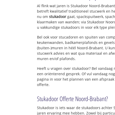
Riel
Al flink wat jaren is Stukadoor Noord-Braba
Riel-Dorp
betreft kwalitatief traditioneel stucwerk en 
Spaansehoek
nu om
stukadoor
gaat, spackspuitwerk, spach
klaarmaken van wanden; via Stukadoor Noor
u vakkundige stukadoors in voor elk type ple
Bel ook voor stucadoren en spuiten van com
keukenwanden, badkamerplafonds en gevels 
(buiten-)muren in héél Noord-Brabant. U kunt
stucwerk advies en wat qua materiaal en afw
muren en/of plafonds.
Heeft u vragen over stukadoor? Bel vandaag
een oriënterend gesprek. Of vul vandaag nog
pagina in voor het plannen van een afspraak
offerte.
Stukadoor Offerte Noord-Brabant?
Stukadoor is iets waar de stukadoors achter
jaren ervaring mee hebben. Zowel bij particu