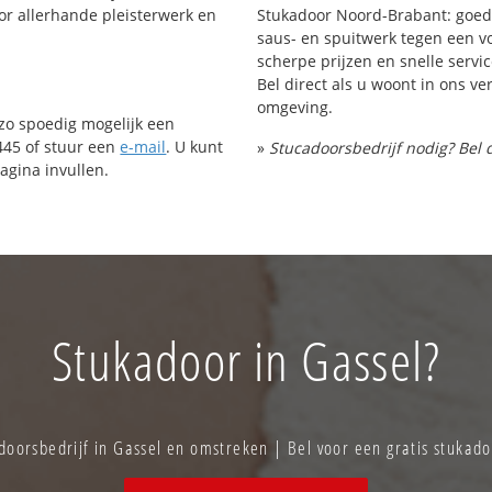
or allerhande pleisterwerk en
Stukadoor Noord-Brabant: goed 
saus- en spuitwerk tegen een vo
scherpe prijzen en snelle servic
Bel direct als u woont in ons 
omgeving.
 zo spoedig mogelijk een
445 of stuur een
e-mail
. U kunt
»
Stucadoorsbedrijf nodig? Bel 
agina invullen.
Stukadoor in Gassel?
oorsbedrijf in Gassel en omstreken | Bel voor een gratis stukad