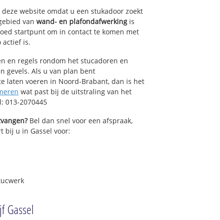
op deze website omdat u een stukadoor zoekt
 gebied van
wand- en plafondafwerking
is
oed startpunt om in contact te komen met
actief is.
sen en regels rondom het stucadoren en
n gevels. Als u van plan bent
 laten voeren in Noord-Brabant, dan is het
meren
wat past bij de uitstraling van het
l: 013-2070445
ntvangen?
Bel dan snel voor een afspraak,
t bij u in Gassel voor:
tucwerk
jf Gassel