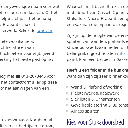
nt een gevestigde naam voor wat
Waarschijnlijk bevindt u zich 
het restaureren daarvan. Of het
in de buurt van Gassel. Op het
telputz of juist het behang
Stukadoor Noord-Brabant een g
d-Brabant schakelt
een vakman die bij u in de regio 
isterwerk. Bekijk de
tarieven
.
Zij zijn op de hoogte van de ei
plete woonkamers,
spuiten van wanden, plafonds e
of het stucen van
stucadoorswerkzaamheden uit te
 ook bellen voor vrijblijvend
belangrijk u goed te laten
infor
erking het beste past op uw
pand. Plan een bezoek in Gasse
Heeft u een folder in de bus o
 nog met
☎ 013-2070445
voor
want dan zijn zij zéér binnenkor
 het contactformulier op deze
Wand & Plafond afwerking
 of het aanvragen van een
Pleisterwerk & Raapwerk
Sierlijsten & Ornamenten
Gevelbepleistering & Buitens
Airless spuiten
Kies voor Stukadoorsbedri
 Stukadoor Noord-Brabant al
lieren als bedrijven. Kortom;