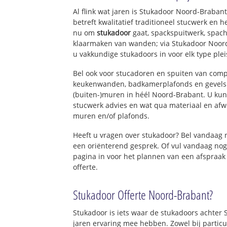
Al flink wat jaren is Stukadoor Noord-Braba
betreft kwalitatief traditioneel stucwerk en 
nu om
stukadoor
gaat, spackspuitwerk, spach
klaarmaken van wanden; via Stukadoor Noor
u vakkundige stukadoors in voor elk type ple
Bel ook voor stucadoren en spuiten van com
keukenwanden, badkamerplafonds en gevels 
(buiten-)muren in héél Noord-Brabant. U kunt
stucwerk advies en wat qua materiaal en afw
muren en/of plafonds.
Heeft u vragen over stukadoor? Bel vandaag
een oriënterend gesprek. Of vul vandaag nog
pagina in voor het plannen van een afspraak
offerte.
Stukadoor Offerte Noord-Brabant?
Stukadoor is iets waar de stukadoors achter
jaren ervaring mee hebben. Zowel bij particu