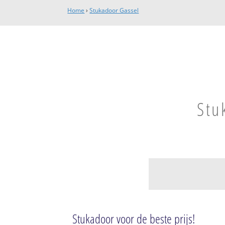
Home
›
Stukadoor Gassel
Stu
Gassel
Gassel kom
Stukadoor voor de beste prijs!