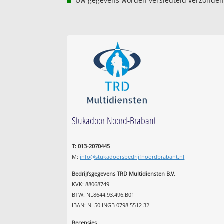
Uw gegevens worden versleuteld verzonden
Stukadoor Noord-Brabant
T: 013-2070445
M:
info@stukadoorsbedrijfnoordbrabant.nl
Bedrijfsgegevens TRD Multidiensten B.V.
KVK: 88068749
BTW: NL8644.93.496.B01
IBAN: NL50 INGB 0798 5512 32
Recensies