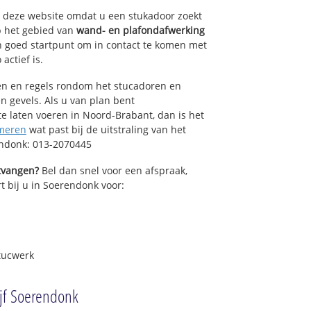
op deze website omdat u een stukadoor zoekt
p het gebied van
wand- en plafondafwerking
 goed startpunt om in contact te komen met
actief is.
sen en regels rondom het stucadoren en
n gevels. Als u van plan bent
 laten voeren in Noord-Brabant, dan is het
meren
wat past bij de uitstraling van het
endonk: 013-2070445
ntvangen?
Bel dan snel voor een afspraak,
t bij u in Soerendonk voor:
tucwerk
ijf Soerendonk