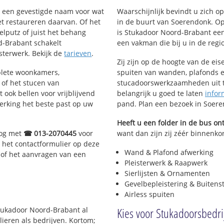
nt een gevestigde naam voor wat
Waarschijnlijk bevindt u zich 
het restaureren daarvan. Of het
in de buurt van Soerendonk. O
elputz of juist het behang
is Stukadoor Noord-Brabant een
d-Brabant schakelt
een vakman die bij u in de regio 
isterwerk. Bekijk de
tarieven
.
Zij zijn op de hoogte van de ei
plete woonkamers,
spuiten van wanden, plafonds e
of het stucen van
stucadoorswerkzaamheden uit te
 ook bellen voor vrijblijvend
belangrijk u goed te laten
infor
erking het beste past op uw
pand. Plan een bezoek in Soer
Heeft u een folder in de bus o
nog met
☎ 013-2070445
voor
want dan zijn zij zéér binnenkor
 het contactformulier op deze
Wand & Plafond afwerking
 of het aanvragen van een
Pleisterwerk & Raapwerk
Sierlijsten & Ornamenten
Gevelbepleistering & Buitens
Airless spuiten
Kies voor Stukadoorsbedr
Stukadoor Noord-Brabant al
lieren als bedrijven. Kortom;