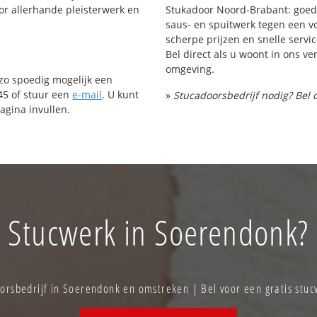
or allerhande pleisterwerk en
Stukadoor Noord-Brabant: goed
saus- en spuitwerk tegen een vo
scherpe prijzen en snelle servic
Bel direct als u woont in ons 
omgeving.
 zo spoedig mogelijk een
45 of stuur een
e-mail
. U kunt
»
Stucadoorsbedrijf nodig? Bel 
agina invullen.
Stucwerk in Soerendonk?
rsbedrijf in Soerendonk en omstreken | Bel voor een gratis stu