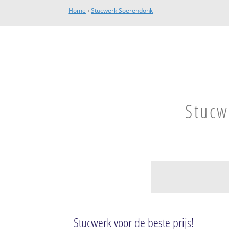
Home
›
Stucwerk Soerendonk
Stucw
Soerendonk
Soerendonk
Stucwerk voor de beste prijs!