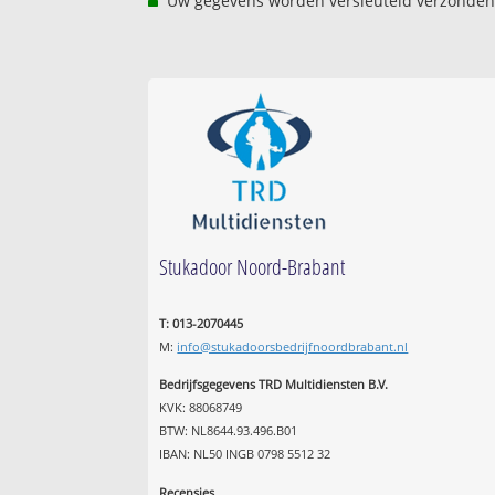
Uw gegevens worden versleuteld verzonden
Stukadoor Noord-Brabant
T: 013-2070445
M:
info@stukadoorsbedrijfnoordbrabant.nl
Bedrijfsgegevens TRD Multidiensten B.V.
KVK: 88068749
BTW: NL8644.93.496.B01
IBAN: NL50 INGB 0798 5512 32
Recensies