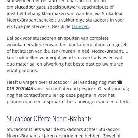
stucwerk en het restaureren daarvan. Of het nu
om
stucadoor
gaat, spackspuitwerk, spachtelputz of
juist het behang klaarmaken van wanden; via Stukadoor
Noord-Brabant schakelt u vakkundige stukadoors in voor
elk type pleisterwerk. Bekijk de
tarieven
.
Bel ook voor stucadoren en spuiten van complete
woonkamers, keukenwanden, badkamerplafonds en gevels
of het stucen van (buiten-)muren in héél Noord-Brabant. U
kunt ook bellen voor vrijblijvend stucwerk advies en wat
qua materiaal en afwerking het beste past op uw muren
en/of plafonds.
Heeft u vragen over stucadoor? Bel vandaag nog met
☎
013-2070445
voor een oriënterend gesprek. Of vul vandaag
nog het contactformulier op deze pagina in voor het
plannen van een afspraak of het aanvragen van een offerte.
Stucadoor Offerte Noord-Brabant?
Stucadoor is iets waar de stukadoors achter Stukadoor
Noord-Brabant al jaren ervaring mee hebben. Zowel bij