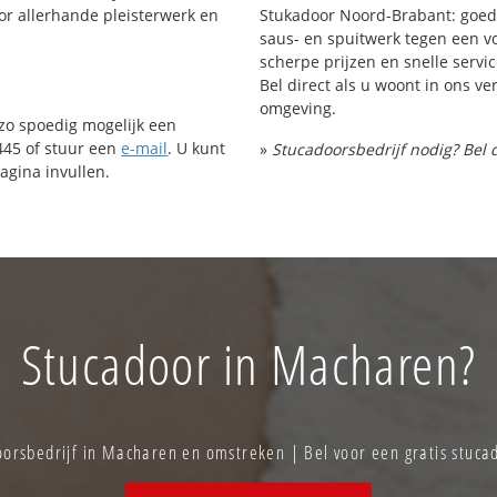
or allerhande pleisterwerk en
Stukadoor Noord-Brabant: goed
saus- en spuitwerk tegen een vo
scherpe prijzen en snelle servic
Bel direct als u woont in ons 
omgeving.
 zo spoedig mogelijk een
445 of stuur een
e-mail
. U kunt
»
Stucadoorsbedrijf nodig? Bel 
agina invullen.
Stucadoor in Macharen?
orsbedrijf in Macharen en omstreken | Bel voor een gratis stuca