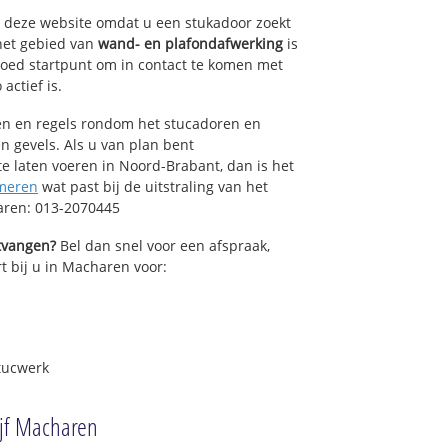
op deze website omdat u een stukadoor zoekt
het gebied van
wand- en plafondafwerking
is
oed startpunt om in contact te komen met
actief is.
sen en regels rondom het stucadoren en
n gevels. Als u van plan bent
 laten voeren in Noord-Brabant, dan is het
meren
wat past bij de uitstraling van het
aren: 013-2070445
ntvangen?
Bel dan snel voor een afspraak,
t bij u in Macharen voor:
tucwerk
ijf Macharen