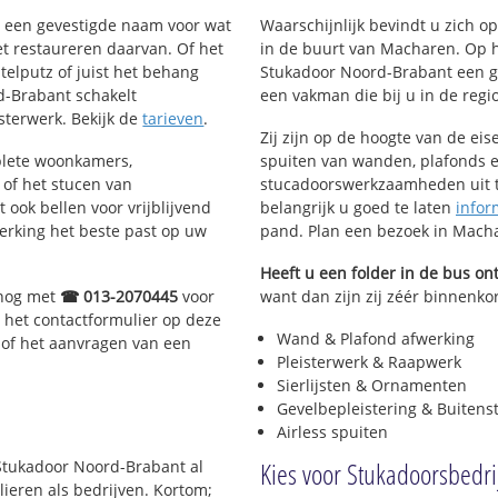
nt een gevestigde naam voor wat
Waarschijnlijk bevindt u zich 
het restaureren daarvan. Of het
in de buurt van Macharen. Op 
telputz of juist het behang
Stukadoor Noord-Brabant een g
d-Brabant schakelt
een vakman die bij u in de regio 
isterwerk. Bekijk de
tarieven
.
Zij zijn op de hoogte van de ei
plete woonkamers,
spuiten van wanden, plafonds e
of het stucen van
stucadoorswerkzaamheden uit te
 ook bellen voor vrijblijvend
belangrijk u goed te laten
infor
erking het beste past op uw
pand. Plan een bezoek in Mach
Heeft u een folder in de bus o
 nog met
☎ 013-2070445
voor
want dan zijn zij zéér binnenkor
 het contactformulier op deze
Wand & Plafond afwerking
 of het aanvragen van een
Pleisterwerk & Raapwerk
Sierlijsten & Ornamenten
Gevelbepleistering & Buitens
Airless spuiten
Kies voor Stukadoorsbedr
 Stukadoor Noord-Brabant al
lieren als bedrijven. Kortom;