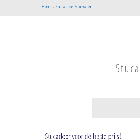
Home
›
Stucadoor Macharen
Stuc
Macharen
Macharen
Stucadoor voor de beste prijs!