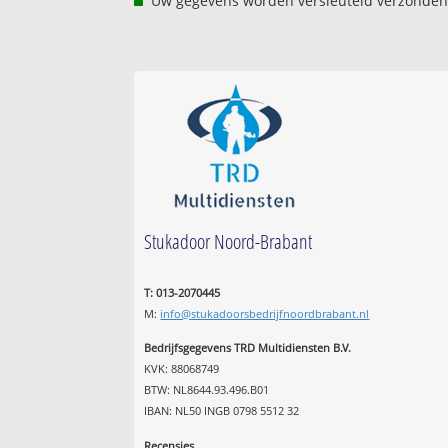
Uw gegevens worden versleuteld verzonden
Stukadoor Noord-Brabant
T: 013-2070445
M:
info@stukadoorsbedrijfnoordbrabant.nl
Bedrijfsgegevens TRD Multidiensten B.V.
KVK: 88068749
BTW: NL8644.93.496.B01
IBAN: NL50 INGB 0798 5512 32
Recensies