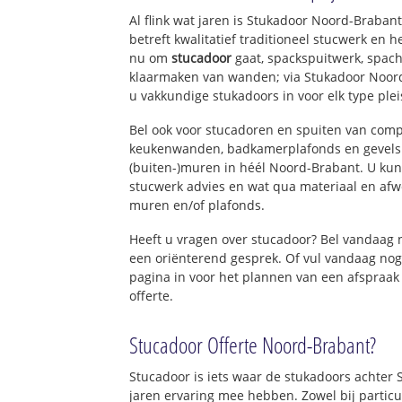
Al flink wat jaren is Stukadoor Noord-Braba
betreft kwalitatief traditioneel stucwerk en 
nu om
stucadoor
gaat, spackspuitwerk, spach
klaarmaken van wanden; via Stukadoor Noor
u vakkundige stukadoors in voor elk type ple
Bel ook voor stucadoren en spuiten van com
keukenwanden, badkamerplafonds en gevels 
(buiten-)muren in héél Noord-Brabant. U kunt
stucwerk advies en wat qua materiaal en afw
muren en/of plafonds.
Heeft u vragen over stucadoor? Bel vandaag
een oriënterend gesprek. Of vul vandaag nog
pagina in voor het plannen van een afspraak
offerte.
Stucadoor Offerte Noord-Brabant?
Stucadoor is iets waar de stukadoors achter
jaren ervaring mee hebben. Zowel bij particu