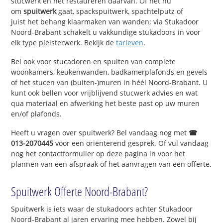
stucwerk en het restaureren daarvan. Of het nu
om
spuitwerk
gaat, spackspuitwerk, spachtelputz of
juist het behang klaarmaken van wanden; via Stukadoor
Noord-Brabant schakelt u vakkundige stukadoors in voor
elk type pleisterwerk. Bekijk de
tarieven
.
Bel ook voor stucadoren en spuiten van complete
woonkamers, keukenwanden, badkamerplafonds en gevels
of het stucen van (buiten-)muren in héél Noord-Brabant. U
kunt ook bellen voor vrijblijvend stucwerk advies en wat
qua materiaal en afwerking het beste past op uw muren
en/of plafonds.
Heeft u vragen over spuitwerk? Bel vandaag nog met
☎
013-2070445
voor een oriënterend gesprek. Of vul vandaag
nog het contactformulier op deze pagina in voor het
plannen van een afspraak of het aanvragen van een offerte.
Spuitwerk Offerte Noord-Brabant?
Spuitwerk is iets waar de stukadoors achter Stukadoor
Noord-Brabant al jaren ervaring mee hebben. Zowel bij