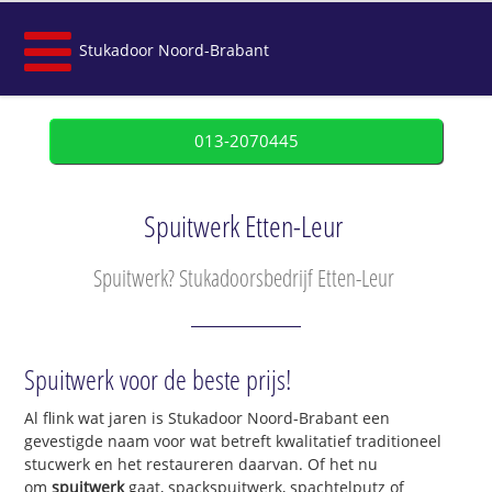
Stukadoor Noord-Brabant
013-2070445
Spuitwerk Etten-Leur
Spuitwerk? Stukadoorsbedrijf Etten-Leur
Spuitwerk voor de beste prijs!
Al flink wat jaren is Stukadoor Noord-Brabant een
gevestigde naam voor wat betreft kwalitatief traditioneel
stucwerk en het restaureren daarvan. Of het nu
om
spuitwerk
gaat, spackspuitwerk, spachtelputz of