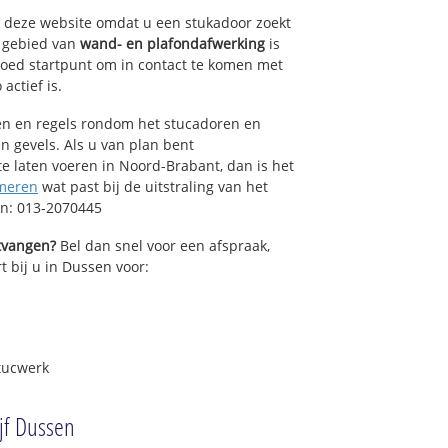
op deze website omdat u een stukadoor zoekt
t gebied van
wand- en plafondafwerking
is
oed startpunt om in contact te komen met
actief is.
sen en regels rondom het stucadoren en
n gevels. Als u van plan bent
 laten voeren in Noord-Brabant, dan is het
meren
wat past bij de uitstraling van het
en: 013-2070445
ntvangen?
Bel dan snel voor een afspraak,
t bij u in Dussen voor:
tucwerk
jf Dussen