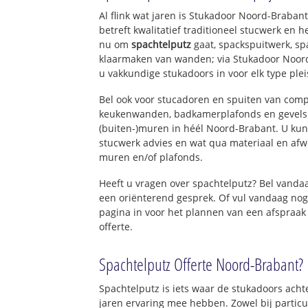
Noordeveld
Al flink wat jaren is Stukadoor Noord-Braba
betreft kwalitatief traditioneel stucwerk en 
nu om
spachtelputz
gaat, spackspuitwerk, sp
klaarmaken van wanden; via Stukadoor Noor
u vakkundige stukadoors in voor elk type ple
Bel ook voor stucadoren en spuiten van com
keukenwanden, badkamerplafonds en gevels 
(buiten-)muren in héél Noord-Brabant. U kunt
stucwerk advies en wat qua materiaal en afw
muren en/of plafonds.
Heeft u vragen over spachtelputz? Bel vand
een oriënterend gesprek. Of vul vandaag nog
pagina in voor het plannen van een afspraak
offerte.
Spachtelputz Offerte Noord-Brabant?
Spachtelputz is iets waar de stukadoors ach
jaren ervaring mee hebben. Zowel bij particu