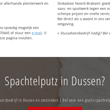
or allerhande pleisterwerk en
Stukadoor Noord-Brabant: goed 
saus- en spuitwerk tegen een vo
scherpe prijzen en snelle servic
Bel direct als u woont in ons 
omgeving.
 zo spoedig mogelijk een
070445 of stuur een
e-mail
. U
»
Stucadoorsbedrijf nodig? Bel 
ze pagina invullen.
Spachtelputz in Dussen?
orsbedrijf in Dussen en omstreken | Bel voor een gratis spachtel