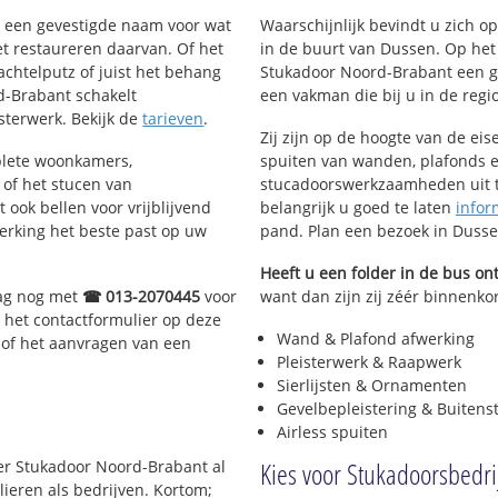
nt een gevestigde naam voor wat
Waarschijnlijk bevindt u zich 
het restaureren daarvan. Of het
in de buurt van Dussen. Op he
achtelputz of juist het behang
Stukadoor Noord-Brabant een g
d-Brabant schakelt
een vakman die bij u in de regio 
isterwerk. Bekijk de
tarieven
.
Zij zijn op de hoogte van de ei
plete woonkamers,
spuiten van wanden, plafonds e
of het stucen van
stucadoorswerkzaamheden uit te
 ook bellen voor vrijblijvend
belangrijk u goed te laten
infor
erking het beste past op uw
pand. Plan een bezoek in Duss
Heeft u een folder in de bus o
aag nog met
☎ 013-2070445
voor
want dan zijn zij zéér binnenkor
 het contactformulier op deze
Wand & Plafond afwerking
 of het aanvragen van een
Pleisterwerk & Raapwerk
Sierlijsten & Ornamenten
Gevelbepleistering & Buitens
Airless spuiten
Kies voor Stukadoorsbedri
ter Stukadoor Noord-Brabant al
lieren als bedrijven. Kortom;