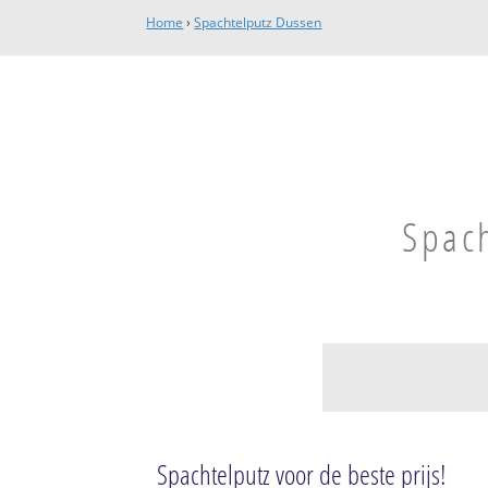
Home
›
Spachtelputz Dussen
Spac
Dussen
Dussen
Spachtelputz voor de beste prijs!
Bedrijventerrein