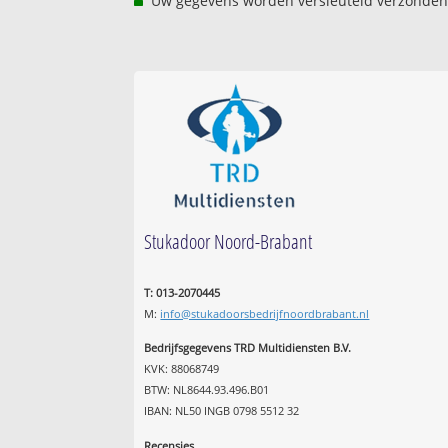
Uw gegevens worden versleuteld verzonden
Stukadoor Noord-Brabant
T: 013-2070445
M:
info@stukadoorsbedrijfnoordbrabant.nl
Bedrijfsgegevens TRD Multidiensten B.V.
KVK: 88068749
BTW: NL8644.93.496.B01
IBAN: NL50 INGB 0798 5512 32
Recensies