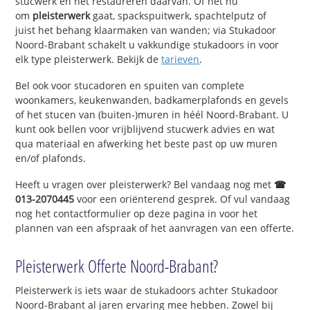
stucwerk en het restaureren daarvan. Of het nu
om
pleisterwerk
gaat, spackspuitwerk, spachtelputz of
juist het behang klaarmaken van wanden; via Stukadoor
Noord-Brabant schakelt u vakkundige stukadoors in voor
elk type pleisterwerk. Bekijk de
tarieven
.
Bel ook voor stucadoren en spuiten van complete
woonkamers, keukenwanden, badkamerplafonds en gevels
of het stucen van (buiten-)muren in héél Noord-Brabant. U
kunt ook bellen voor vrijblijvend stucwerk advies en wat
qua materiaal en afwerking het beste past op uw muren
en/of plafonds.
Heeft u vragen over pleisterwerk? Bel vandaag nog met
☎
013-2070445
voor een oriënterend gesprek. Of vul vandaag
nog het contactformulier op deze pagina in voor het
plannen van een afspraak of het aanvragen van een offerte.
Pleisterwerk Offerte Noord-Brabant?
Pleisterwerk is iets waar de stukadoors achter Stukadoor
Noord-Brabant al jaren ervaring mee hebben. Zowel bij