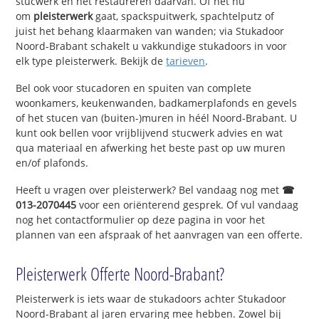
stucwerk en het restaureren daarvan. Of het nu
om
pleisterwerk
gaat, spackspuitwerk, spachtelputz of
juist het behang klaarmaken van wanden; via Stukadoor
Noord-Brabant schakelt u vakkundige stukadoors in voor
elk type pleisterwerk. Bekijk de
tarieven
.
Bel ook voor stucadoren en spuiten van complete
woonkamers, keukenwanden, badkamerplafonds en gevels
of het stucen van (buiten-)muren in héél Noord-Brabant. U
kunt ook bellen voor vrijblijvend stucwerk advies en wat
qua materiaal en afwerking het beste past op uw muren
en/of plafonds.
Heeft u vragen over pleisterwerk? Bel vandaag nog met
☎
013-2070445
voor een oriënterend gesprek. Of vul vandaag
nog het contactformulier op deze pagina in voor het
plannen van een afspraak of het aanvragen van een offerte.
Pleisterwerk Offerte Noord-Brabant?
Pleisterwerk is iets waar de stukadoors achter Stukadoor
Noord-Brabant al jaren ervaring mee hebben. Zowel bij