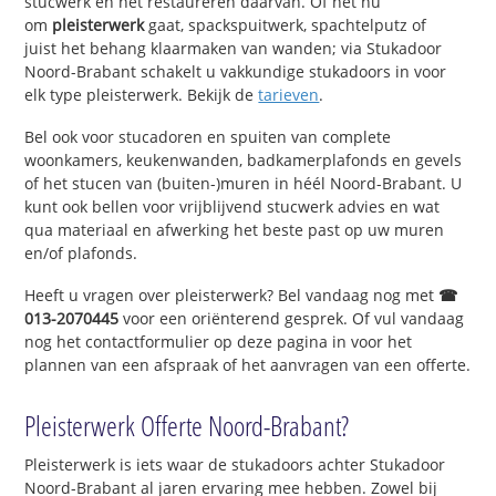
stucwerk en het restaureren daarvan. Of het nu
om
pleisterwerk
gaat, spackspuitwerk, spachtelputz of
juist het behang klaarmaken van wanden; via Stukadoor
Noord-Brabant schakelt u vakkundige stukadoors in voor
elk type pleisterwerk. Bekijk de
tarieven
.
Bel ook voor stucadoren en spuiten van complete
woonkamers, keukenwanden, badkamerplafonds en gevels
of het stucen van (buiten-)muren in héél Noord-Brabant. U
kunt ook bellen voor vrijblijvend stucwerk advies en wat
qua materiaal en afwerking het beste past op uw muren
en/of plafonds.
Heeft u vragen over pleisterwerk? Bel vandaag nog met
☎
013-2070445
voor een oriënterend gesprek. Of vul vandaag
nog het contactformulier op deze pagina in voor het
plannen van een afspraak of het aanvragen van een offerte.
Pleisterwerk Offerte Noord-Brabant?
Pleisterwerk is iets waar de stukadoors achter Stukadoor
Noord-Brabant al jaren ervaring mee hebben. Zowel bij