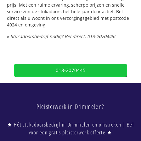
prijs. Met een ruime ervaring, scherpe prijzen en snelle
service zijn de stukadoors het hele jaar door actief. Bel
direct als u woont in ons verzorgingsgebied met postcode
4924 en omgeving.
»
Stucadoorsbedrijf nodig? Bel direct: 013-2070445!
013-2070445
Pleisterwerk in Drimmelen?
★ Hét stukadoorsbedrijf in Drimmelen en omstreken | Bel
voor een gratis pleisterwerk offerte ★